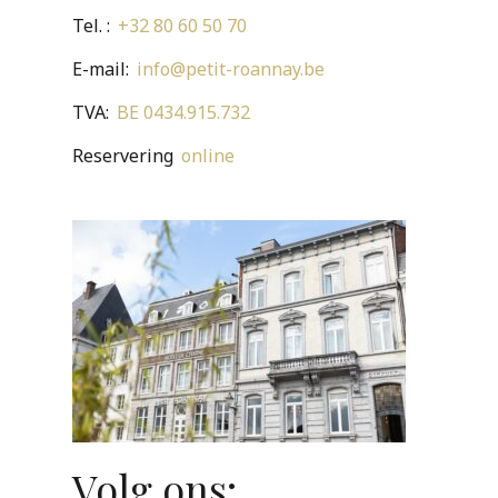
Tel. :
+32 80 60 50 70
E-mail:
info@petit-roannay.be
TVA:
BE 0434.915.732
Reservering
online
Volg ons: