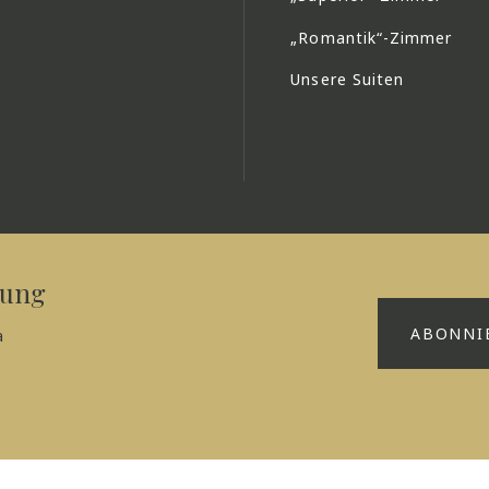
„Romantik“-Zimmer
Unsere Suiten
dung
ABONNI
a