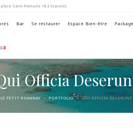
place Saint-Remacle 18 à Stavelot
bres
Bar
Se restaurer
Espace Bien-être
Packag
Qui Officia Deserun
LE PETIT ROANNAY
>
PORTFOLIO
>
QUI OFFICIA DESERUNT