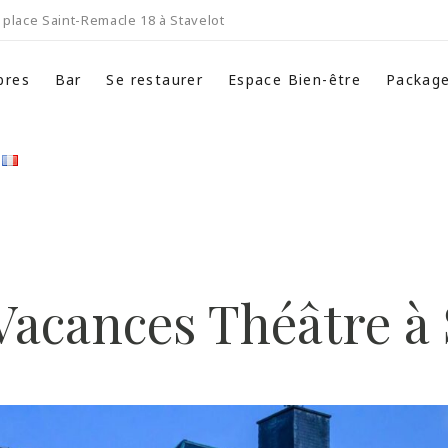
place Saint-Remacle 18 à Stavelot
bres
Bar
Se restaurer
Espace Bien-être
Packag
Vacances Théâtre à 