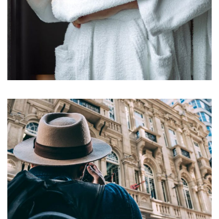
Tellus orci ac auctor
POOLS & BEACH
SPA & FITNESS