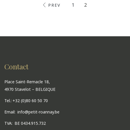
1
2
PREV
ACTIVITIES
MEETINGS & EVENTS
Contact
Place Saint-Remacle 18,
4970 Stavelot – BELGIQUE
Tel.:
+32 (0)80 60 50 70
Email:
info@petit-roannay.be
TVA:
BE 0434.915.732